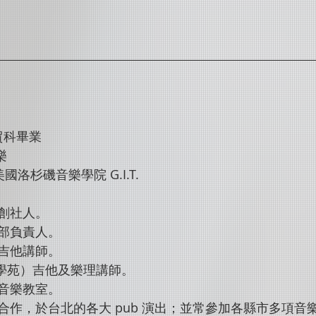
貿科畢業 
樂 
美國洛杉磯音樂學院 G.I.T. 
創社人。 
部負責人。 
吉他講師。 
學苑）吉他及樂理講師。 
音樂教室。 
合作，於台北的各大 pub 演出；並常參加各縣市多項音