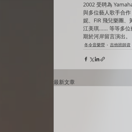
2002 受聘為 Yam
與多位藝人歌手合作
妮、FIR 飛兒樂
江美琪...... 等等多
期於河岸留言演出。 
冬令音樂營
吉他班師資
最新文章