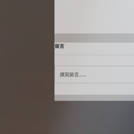
留言
撰寫留言......
李芳旭／吉他師資