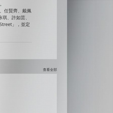
。 
、任賢齊、戴佩
詠琪、許如芸、
Street」，並定
查看全部