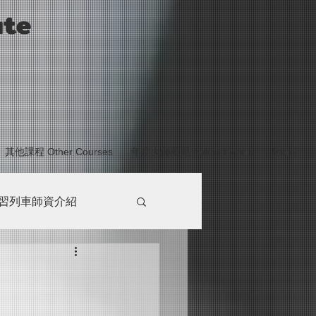
ute
其他課程 Other Courses
年度大師薦選 Select Events
More
習列車師資介紹
講堂PHASE3
G站
最新消息