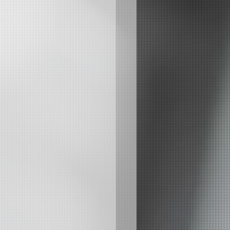
師資
貝斯師資