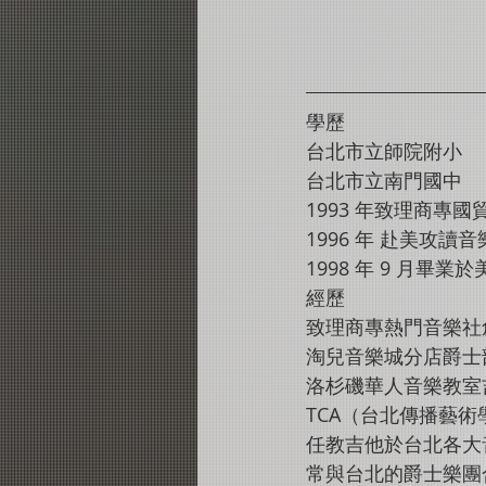
學歷 
台北市立師院附小 
台北市立南門國中 
1993 年致理商專國
1996 年 赴美攻讀音
1998 年 9 月畢業於
經歷
致理商專熱門音樂社
淘兒音樂城分店爵士
洛杉磯華人音樂教室
TCA（台北傳播藝術
任教吉他於台北各大
常與台北的爵士樂團