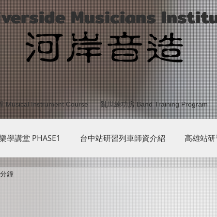
iverside Musicians Instit
sical Instrument Course
亂世練功房 Band Training Program
 樂學講堂 PHASE1
台中站研習列車師資介紹
高雄站研
 分鐘
台東站研習列車師資介紹
2019 樂學講堂 PHASE2
樂學
HASE5
樂學講堂PHASE6
樂學講堂所有師資
G