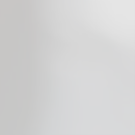
站
菊田俊介站
冬令音樂營
年度薦選
吉他班