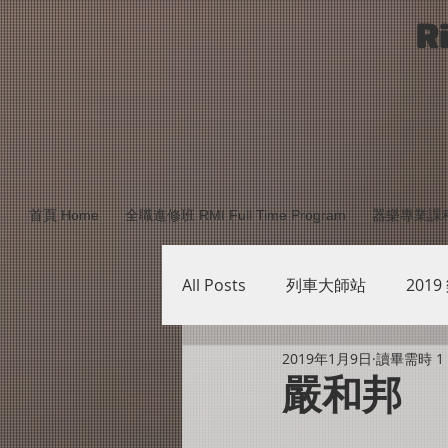
R
首頁 Home
全職進修班 RMI Full Time Program
器樂專業課程 Mu
All Posts
列車大師站
2019
2019年1月9日
讀畢需時 1
台南站研習列車師資介紹
嚴和邦
樂學講堂PHASE4
樂學講堂P