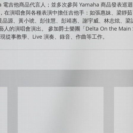
aha 電吉他商品代言人；並多次參與 Yamaha 商品發表巡迴
，在演唱會與各種表演中擔任吉他手：如張惠妹、梁靜茹
團、黃品源、黃小琥、彭佳慧、彭靖惠、謝宇威、林志炫、梁
位藝人的演唱會演出。 參加爵士樂團「Delta On the Main 
現從事教學、Live 演奏、錄音、作曲等工作。