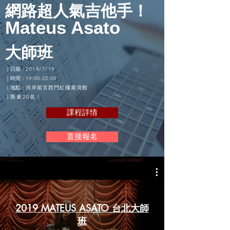
網路超人氣吉他手！
Mateus Asato
大師班
｜日期：
2019/7/19
｜時間：
19:00-22:00
｜地點：
河岸留言西門紅樓展演館
​｜
限量20名！
課程詳情
直接報名
2019 MATEUS ASATO 台北大師
班