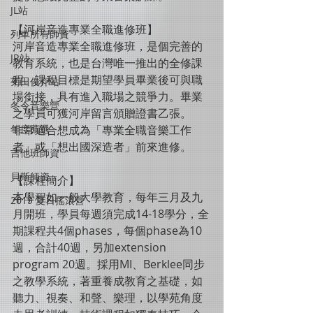
JL站
【河岸音造專業全職進修班】
列車所有師資
河岸音造專業全職進修班，是個完善的
JR站
教育系統，也是台灣唯一推出的全修課
程。課程目標是期望學員畢業後可與職
菊田俊介站
場銜接，具有進入職場之競爭力。畢業
冬令音樂營
之學員可獲河岸留言頒贈證書乙張。
年度薦選
非常適合想成為「專業全職音樂工作
者」或「想出國深造者」前來進修。
吉他班師資
貝斯師資
【課程簡介】
本學程如一般大學教育，每年三月及九
2019 夏日搖滾營
月開班，學員每週須完成14-18學分，全
期課程共4個phases，每個phase為10
週，合計40週，另加extension 
program 20週。採用MI、Berklee同步
之教學系統，著重養成教育之基礎，如
聽力、視奏、和聲、樂理，以學苑角度