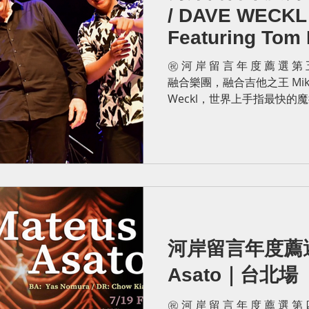
/ DAVE WECKL
Featuring Tom
站
菊田俊介站
冬令音樂營
年度薦選
吉他班
Ye Huang
㊗ 河 岸 留 言 年 度 薦 選 
融合樂團，融合吉他之王 Mike
Weckl，世界上手指最快的魔術
輕最具能量的全能薩克斯手 Huang
河岸留言年度薦選 
Asato｜台北場
㊗ 河 岸 留 言 年 度 薦 選 第 