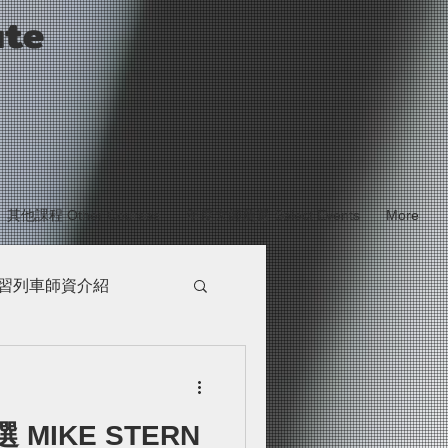
ute
其他課程 Other Courses
年度大師薦選 Select Events
More
習列車師資介紹
講堂PHASE3
MIKE STERN
G站
最新消息