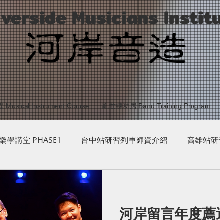
iverside Musicians Instit
sical Instrument Course
亂世練功房 Band Training Program
 樂學講堂 PHASE1
台中站研習列車師資介紹
高雄站研
台東站研習列車師資介紹
2019 樂學講堂 PHASE2
樂學
河岸留言年度薦選 
HASE5
樂學講堂PHASE6
樂學講堂所有師資
G