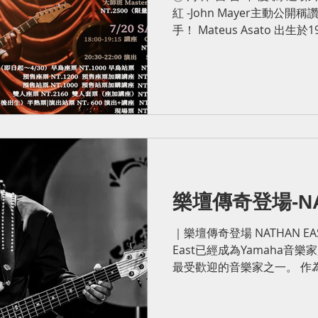
紅 -John Mayer主動
手！ Mateus Asato 出生
西的非常舒適的中型城鎮。...
樂壇傳奇登場-NA
｜樂壇傳奇登場 NATHAN EAST 講座班及演奏會 Nathan
East已經成為Yamaha
最受歡迎的音樂家之一。 作
家，Nathan與許多頂級藝術家
Kenny...