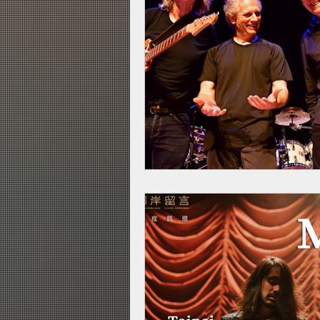
JL站
列車所有師資
JR
2019 夏日搖滾營