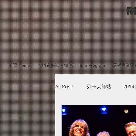
R
首頁 Home
全職進修班 RMI Full Time Program
器樂專業課程 Mu
All Posts
列車大師站
2019
台南站研習列車師資介紹
樂學講堂PHASE4
樂學講堂P