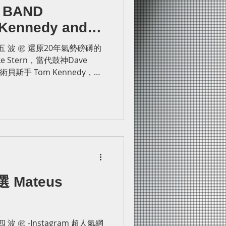
 BAND
 Kennedy and
師資
貝斯師資
第 五 波 ㊗ 還原20年氣勢磅礡的
 Stern，當代鼓神Dave
貝斯手 Tom Kennedy，年
 Ye-黃野。 【Mike...
Mateus
四 波 ㊗ -Instagram 超人氣網