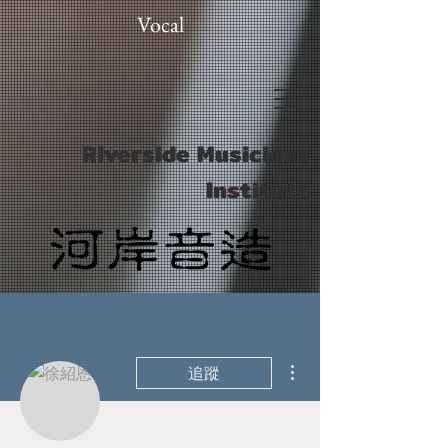
Vocal
Riverside Musicians
Institute
更多動作
追蹤