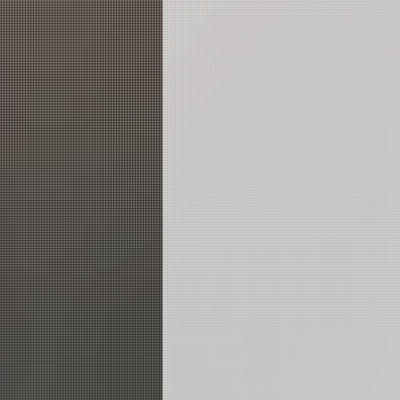
JL站
列車所有師資
JR
2019 夏日搖滾營