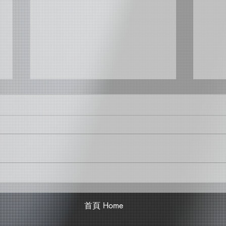
黃瑞豐
曹家
首頁 Home