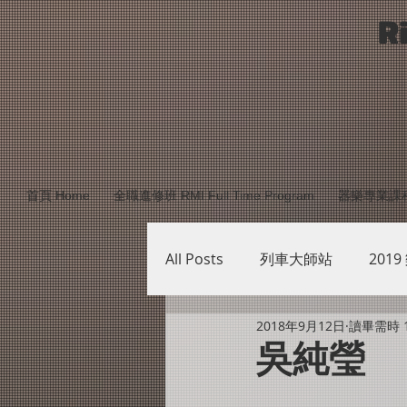
R
首頁 Home
全職進修班 RMI Full Time Program
器樂專業課程 Mu
All Posts
列車大師站
2019
2018年9月12日
讀畢需時 
台南站研習列車師資介紹
吳純瑩
樂學講堂PHASE4
樂學講堂P