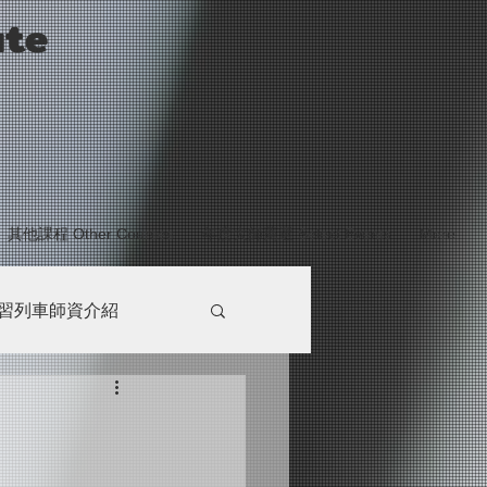
ute
其他課程 Other Courses
年度大師薦選 Select Events
More
習列車師資介紹
講堂PHASE3
G站
最新消息