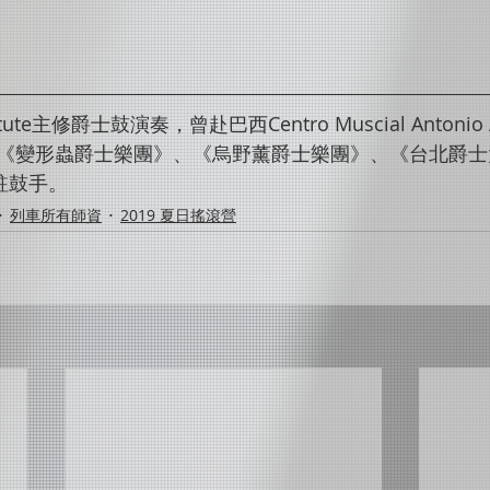
stitute主修爵士鼓演奏，曾赴巴西Centro Muscial Antoni
《變形蟲爵士樂團》、《烏野薰爵士樂團》、《台北爵士
常駐鼓手。
列車所有師資
2019 夏日搖滾營