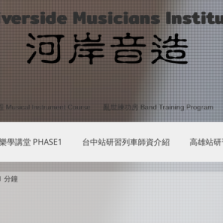
iverside Musicians Instit
sical Instrument Course
亂世練功房 Band Training Program
 樂學講堂 PHASE1
台中站研習列車師資介紹
高雄站研
1 分鐘
台東站研習列車師資介紹
2019 樂學講堂 PHASE2
樂學
HASE5
樂學講堂PHASE6
樂學講堂所有師資
G