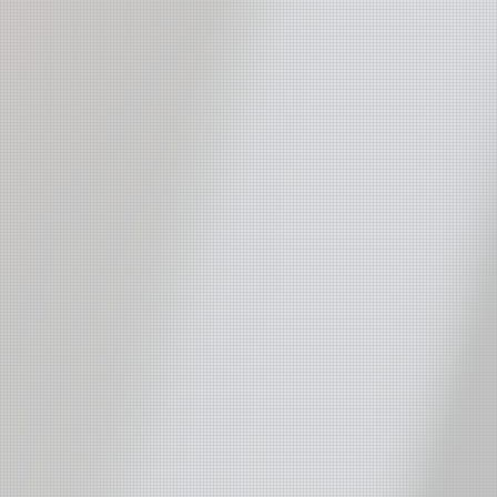
站
菊田俊介站
冬令音樂營
年度薦選
吉他班