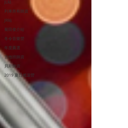
JL站
列車所有師資
JR站
菊田俊介站
冬令音樂營
年度薦選
吉他班師資
貝斯師資
2019 夏日搖滾營