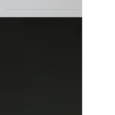
Berklee College of Music並於2016取得
Diploma in Performance Major，在校期間
與John Baboian, Jon Hazilla, Ken Cervenka,
Jason...