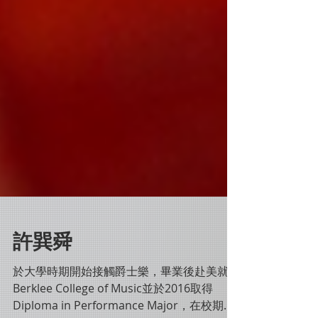
許巽舜
於大學時期開始接觸爵士樂，畢業後赴美就讀